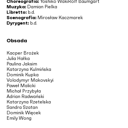
Choreografia:
Yoshiko Waki
Rolf Baumgart
Muzyka:
Damian Pielka
Libretto:
b.d.
Scenografia:
Mirosław Kaczmarek
Dyrygent:
b.d.
Obsada
Kacper Brożek
Julia Hałka
Paulina Jaksim
Katarzyna Kulmińska
Dominik Kupka
Volodymyr Makovskyi
Paweł Malicki
Michał Przybyła
Adrian Radwański
Katarzyna Rzetelska
Sandra Szatan
Dominik Więcek
Emily Wong