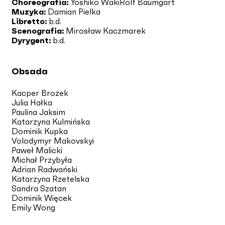
Choreografia:
Yoshiko Waki
Rolf Baumgart
Muzyka:
Damian Pielka
Libretto:
b.d.
Scenografia:
Mirosław Kaczmarek
Dyrygent:
b.d.
Obsada
Kacper Brożek
Julia Hałka
Paulina Jaksim
Katarzyna Kulmińska
Dominik Kupka
Volodymyr Makovskyi
Paweł Malicki
Michał Przybyła
Adrian Radwański
Katarzyna Rzetelska
Sandra Szatan
Dominik Więcek
Emily Wong