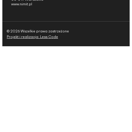
www.nimit.pl
© 2026 Wszelkie prawa zastrzeżone
Projekt i realizacja: Less Code