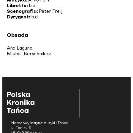
Libretto:
b.d.
Scenografia:
Peter Freiij
Dyrygent:
b.d.
Obsada
Ana Laguna
Mikhail Baryshnikov
Narodowy Instytut Muzyki i Tańca
ul. Tamka 3
00-349 Warszawa