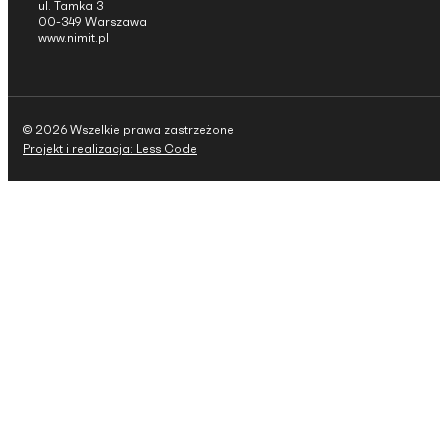
ul. Tamka 3
00-349 Warszawa
www.nimit.pl
© 2026 Wszelkie prawa zastrzeżone
Projekt i realizacja: Less Code