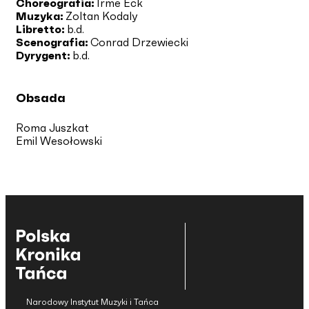
Choreografia:
Irme Eck
Muzyka:
Zoltan Kodaly
Libretto:
b.d.
Scenografia:
Conrad Drzewiecki
Dyrygent:
b.d.
Obsada
Roma Juszkat
Emil Wesołowski
Narodowy Instytut Muzyki i Tańca