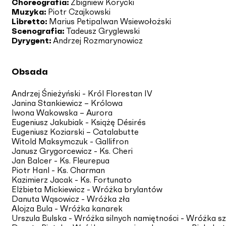
Choreografia:
Zbigniew Korycki
Muzyka:
Piotr Czajkowski
Libretto:
Marius Petipa
Iwan Wsiewołożski
Scenografia:
Tadeusz Gryglewski
Dyrygent:
Andrzej Rozmarynowicz
Obsada
Andrzej Śnieżyński - Król Florestan IV
Janina Stankiewicz – Królowa
Iwona Wakowska – Aurora
Eugeniusz Jakubiak - Książę Désirés
Eugeniusz Koziarski – Catalabutte
Witold Maksymczuk - Gallifron
Janusz Grygorcewicz - Ks. Cheri
Jan Balcer - Ks. Fleurepua
Piotr Hanl - Ks. Charman
Kazimierz Jacak - Ks. Fortunato
Elżbieta Mickiewicz - Wróżka brylantów
Danuta Wąsowicz - Wróżka zła
Alojza Bula - Wróżka kanarek
Urszula Bulska - Wróżka silnych namiętności - Wróżka s