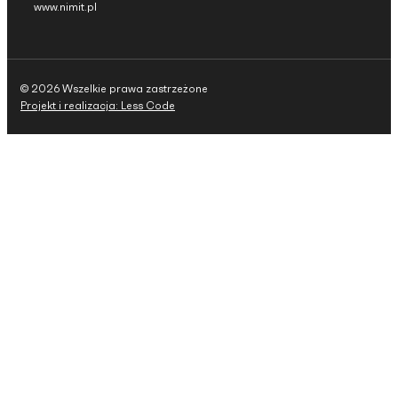
www.nimit.pl
© 2026 Wszelkie prawa zastrzeżone
Projekt i realizacja: Less Code