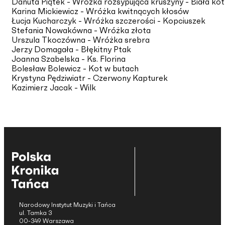
Danuta Piątek - Wróżka rozsypująca kruszyny - Biała ko
Karina Mickiewicz - Wróżka kwitnących kłosów
Łucja Kucharczyk - Wróżka szczerości - Kopciuszek
Stefania Nowakówna - Wróżka złota
Urszula Tkoczówna - Wróżka srebra
Jerzy Domagała - Błękitny Ptak
Joanna Szabelska - Ks. Florina
Bolesław Bolewicz - Kot w butach
Krystyna Pędziwiatr - Czerwony Kapturek
Kazimierz Jacak - Wilk
Narodowy Instytut Muzyki i Tańca
ul. Tamka 3
00-349 Warszawa