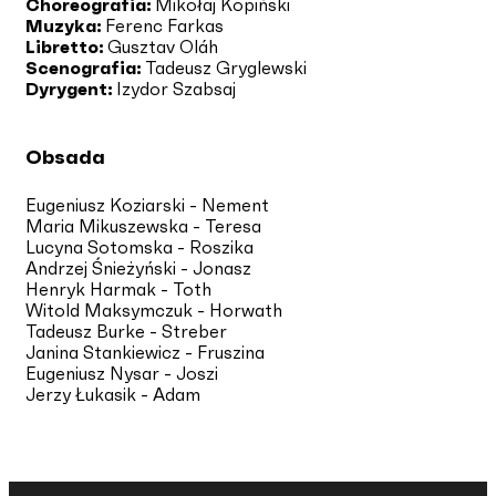
Choreografia:
Mikołaj Kopiński
Muzyka:
Ferenc Farkas
Libretto:
Gusztav Oláh
Scenografia:
Tadeusz Gryglewski
Dyrygent:
Izydor Szabsaj
Obsada
Eugeniusz Koziarski - Nement
Maria Mikuszewska - Teresa
Lucyna Sotomska - Roszika
Andrzej Śnieżyński - Jonasz
Henryk Harmak - Toth
Witold Maksymczuk - Horwath
Tadeusz Burke - Streber
Janina Stankiewicz - Fruszina
Eugeniusz Nysar - Joszi
Jerzy Łukasik - Adam