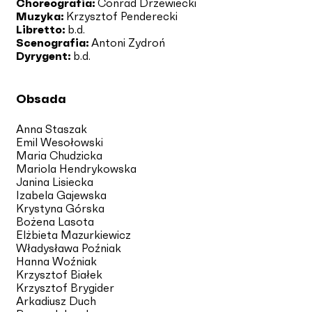
Choreografia:
Conrad Drzewiecki
Muzyka:
Krzysztof Penderecki
Libretto:
b.d.
Scenografia:
Antoni Zydroń
Dyrygent:
b.d.
Obsada
Anna Staszak
Emil Wesołowski
Maria Chudzicka
Mariola Hendrykowska
Janina Lisiecka
Izabela Gajewska
Krystyna Górska
Bożena Lasota
Elżbieta Mazurkiewicz
Władysława Poźniak
Hanna Woźniak
Krzysztof Białek
Krzysztof Brygider
Arkadiusz Duch