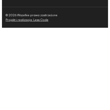
© 2026 Wszelkie prawa zastrzeżone
Projekt i realizacja: Less Code