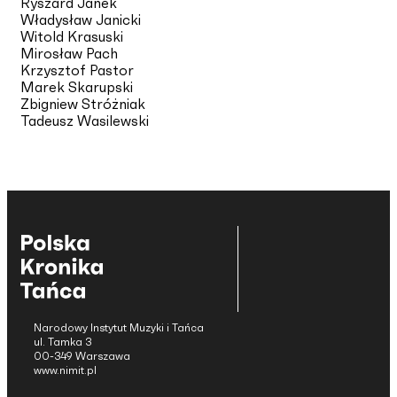
Ryszard Janek
Władysław Janicki
Witold Krasuski
Mirosław Pach
Krzysztof Pastor
Marek Skarupski
Zbigniew Stróżniak
Tadeusz Wasilewski
Narodowy Instytut Muzyki i Tańca
ul. Tamka 3
00-349 Warszawa
www.nimit.pl