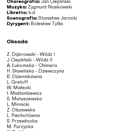
Choreografia:
Jan Ciepliński
Muzyka:
Zygmunt Noskowski
Libretto:
b.d.
Scenografia:
Stanisław Jarocki
Dyrygent:
Bolesław Tyllia
Obsada
Z. Dąbrowski - Wódz I
J. Ciepliński - Wódz II
A. Łukomska - Chimera
H. Sławińska - Dziewczyna
B. Dziennikówna
L. Greloff
W. Małecki
I. Maślankiewicz
S. Matuszewska
L. Minnicki
Z. Olszewska
L. Piechotówna
S. Przewłocka
M. Purzycka