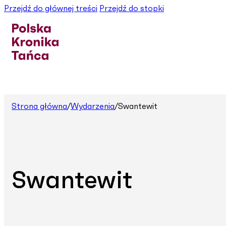
Przejdź do głównej treści
Przejdź do stopki
Strona główna
/
Wydarzenia
/
Swantewit
Swantewit