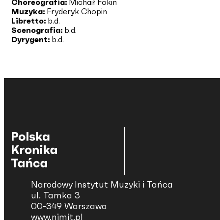
Choreografia:
Michaił Fokin
Muzyka:
Fryderyk Chopin
Libretto:
b.d.
Scenografia:
b.d.
Dyrygent:
b.d.
Narodowy Instytut Muzyki i Tańca
ul. Tamka 3
00-349 Warszawa
www.nimit.pl