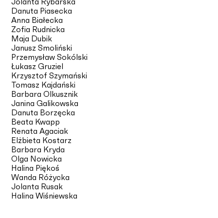
Jolanta Rybarska
Danuta Piasecka
Anna Białecka
Zofia Rudnicka
Maja Dubik
Janusz Smoliński
Przemysław Sokólski
Łukasz Gruziel
Krzysztof Szymański
Tomasz Kajdański
Barbara Olkusznik
Janina Galikowska
Danuta Borzęcka
Beata Kwapp
Renata Agaciak
Elżbieta Kostarz
Barbara Kryda
Olga Nowicka
Halina Piękoś
Wanda Różycka
Jolanta Rusak
Halina Wiśniewska