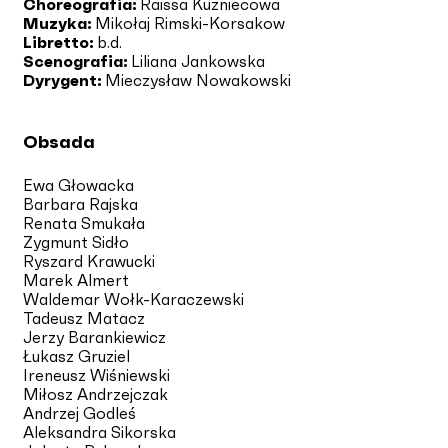
Choreografia:
Raissa Kuzniecowa
Muzyka:
Mikołaj Rimski-Korsakow
Libretto:
b.d.
Scenografia:
Liliana Jankowska
Dyrygent:
Mieczysław Nowakowski
Obsada
Ewa Głowacka
Barbara Rajska
Renata Smukała
Zygmunt Sidło
Ryszard Krawucki
Marek Almert
Waldemar Wołk-Karaczewski
Tadeusz Matacz
Jerzy Barankiewicz
Łukasz Gruziel
Ireneusz Wiśniewski
Miłosz Andrzejczak
Andrzej Godleś
Aleksandra Sikorska