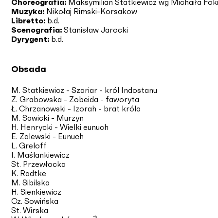
Choreografia:
Maksymilian Statkiewicz wg Michaiła Fok
Muzyka:
Nikołaj Rimski-Korsakow
Libretto:
b.d.
Scenografia:
Stanisław Jarocki
Dyrygent:
b.d.
Obsada
M. Statkiewicz - Szariar - król Indostanu
Z. Grabowska - Zobeida - faworyta
Ł. Chrzanowski - Izorah - brat króla
M. Sawicki - Murzyn
H. Henrycki - Wielki eunuch
E. Zalewski - Eunuch
L. Greloff
I. Maślankiewicz
St. Przewłocka
K. Radtke
M. Sibilska
H. Sienkiewicz
Cz. Sowińska
St. Wirska