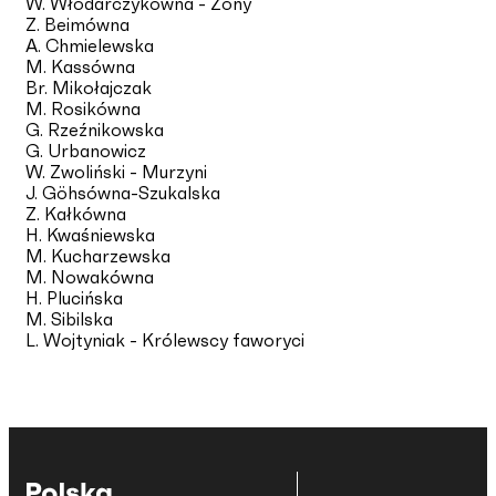
W. Włodarczykówna - Żony
Z. Beimówna
A. Chmielewska
M. Kassówna
Br. Mikołajczak
M. Rosikówna
G. Rzeźnikowska
G. Urbanowicz
W. Zwoliński - Murzyni
J. Göhsówna-Szukalska
Z. Kałkówna
H. Kwaśniewska
M. Kucharzewska
M. Nowakówna
H. Plucińska
M. Sibilska
L. Wojtyniak - Królewscy faworyci