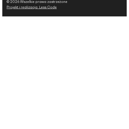
© 2026 Wszelkie prawa zastrzeżone
Projekt i realizacja: Less Code