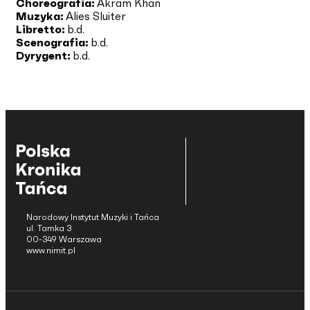
Choreografia:
Akram Khan
Muzyka:
Alies Sluiter
Libretto:
b.d.
Scenografia:
b.d.
Dyrygent:
b.d.
Narodowy Instytut Muzyki i Tańca
ul. Tamka 3
00-349 Warszawa
www.nimit.pl