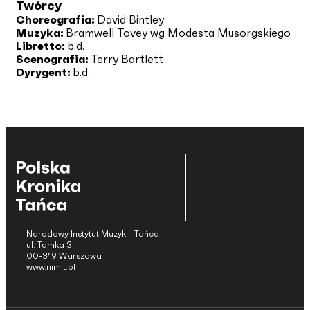
Twórcy
Choreografia:
David Bintley
Muzyka:
Bramwell Tovey wg Modesta Musorgskiego
Libretto:
b.d.
Scenografia:
Terry Bartlett
Dyrygent:
b.d.
Narodowy Instytut Muzyki i Tańca
ul. Tamka 3
00-349 Warszawa
www.nimit.pl