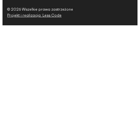
© 2026 Wszelkie prawa zastrzeżone
Projekt i realizacja: Less Code