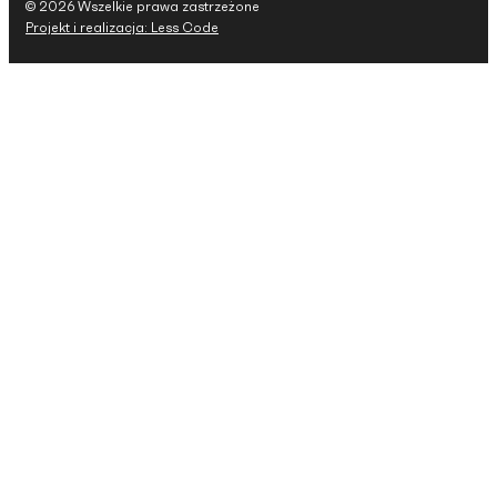
© 2026 Wszelkie prawa zastrzeżone
Projekt i realizacja: Less Code