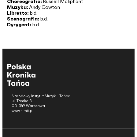
Choreografia:
Russell Maliphant
Muzyka:
Andy Cowton
Libretto:
b.d.
Scenografia:
b.d.
Dyrygent:
b.d.
Narodowy Instytut Muzyki i Tańca
ul. Tamka 3
00-349 Warszawa
www.nimit.pl