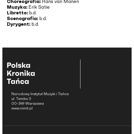
Choreografia:
Hans van Manen
Muzyka:
Erik Satie
Libretto:
b.d.
Scenografia:
b.d.
Dyrygent:
b.d.
Narodowy Instytut Muzyki i Tańca
ul. Tamka 3
00-349 Warszawa
www.nimit.pl