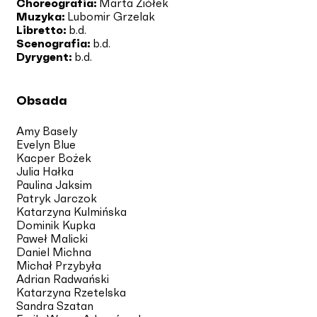
Choreografia:
Marta Ziółek
Muzyka:
Lubomir Grzelak
Libretto:
b.d.
Scenografia:
b.d.
Dyrygent:
b.d.
Obsada
Amy Basely
Evelyn Blue
Kacper Bożek
Julia Hałka
Paulina Jaksim
Patryk Jarczok
Katarzyna Kulmińska
Dominik Kupka
Paweł Malicki
Daniel Michna
Michał Przybyła
Adrian Radwański
Katarzyna Rzetelska
Sandra Szatan