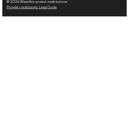
© 2026 Wszelkie prawa zastrzeżone
Projekt i realizacja: Less Code