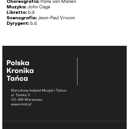
Choreografia:
Hans van Manen
Muzyka:
John Cage
Libretto:
b.d.
Scenografia:
Jean-Paul Vroom
Dyrygent:
b.d.
Narodowy Instytut Muzyki i Tańca
ul. Tamka 3
00-349 Warszawa
www.nimit.pl