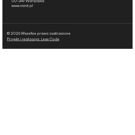
00-349 Warszawa
www.nimit.pl
© 2026 Wszelkie prawa zastrzeżone
Projekt i realizacja: Less Code