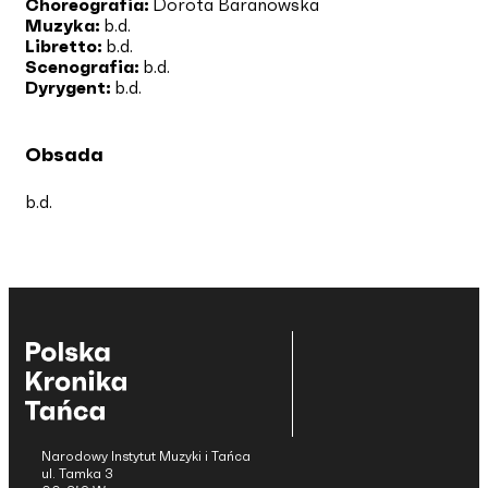
Choreografia:
Dorota Baranowska
Muzyka:
b.d.
Libretto:
b.d.
Scenografia:
b.d.
Dyrygent:
b.d.
Obsada
b.d.
Narodowy Instytut Muzyki i Tańca
ul. Tamka 3