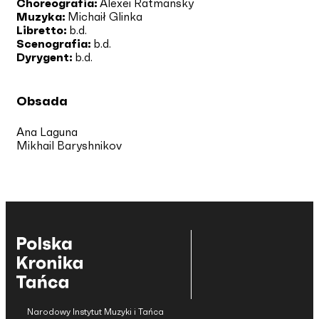
Choreografia:
Alexei Ratmansky
Muzyka:
Michaił Glinka
Libretto:
b.d.
Scenografia:
b.d.
Dyrygent:
b.d.
Obsada
Ana Laguna
Mikhail Baryshnikov
Narodowy Instytut Muzyki i Tańca