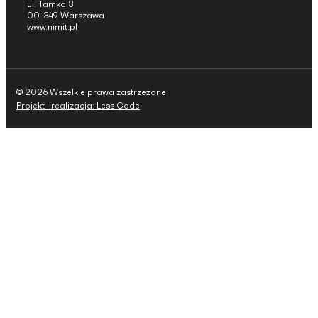
ul. Tamka 3
00-349 Warszawa
www.nimit.pl
© 2026 Wszelkie prawa zastrzeżone
Projekt i realizacja: Less Code