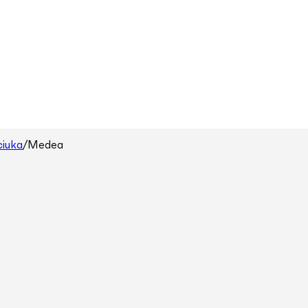
ciuka
/
Medea