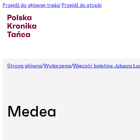
Przejdź do głównej treści
Przejdź do stopki
Strona główna
/
Wydarzenia
/
Wieczór baletów Juliusza Łu
Medea