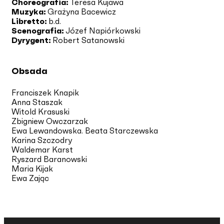
Choreografia:
Teresa Kujawa
Muzyka:
Grażyna Bacewicz
Libretto:
b.d.
Scenografia:
Józef Napiórkowski
Dyrygent:
Robert Satanowski
Obsada
Franciszek Knapik
Anna Staszak
Witold Krasuski
Zbigniew Owczarzak
Ewa Lewandowska. Beata Starczewska
Karina Szczodry
Waldemar Karst
Ryszard Baranowski
Maria Kijak
Ewa Zając