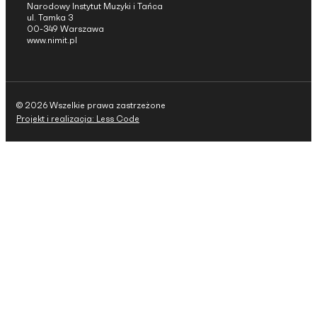
Narodowy Instytut Muzyki i Tańca
ul. Tamka 3
00-349 Warszawa
www.nimit.pl
© 2026 Wszelkie prawa zastrzeżone
Projekt i realizacja: Less Code