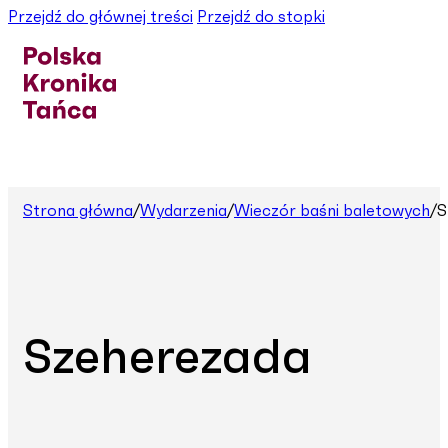
Przejdź do głównej treści
Przejdź do stopki
Strona główna
/
Wydarzenia
/
Wieczór baśni baletowych
/
S
Szeherezada