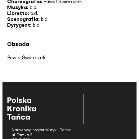
Choreografia:
Paweł Świerczek
Muzyka:
b.d.
Libretto:
b.d.
Scenografia:
b.d.
Dyrygent:
b.d.
Obsada
Paweł Świerczek
Narodowy Instytut Muzyki i Tańca
ul. Tamka 3