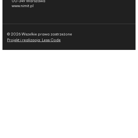
00-349 Warszawa
www.nimit.pl
© 2026 Wszelkie prawa zastrzeżone
Projekt i realizacja: Less Code