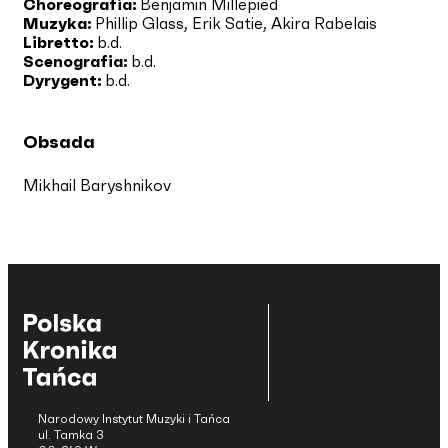
Choreografia:
Benjamin Millepied
Muzyka:
Phillip Glass
, Erik Satie
, Akira Rabelais
Libretto:
b.d.
Scenografia:
b.d.
Dyrygent:
b.d.
Obsada
Mikhail Baryshnikov
Narodowy Instytut Muzyki i Tańca
ul. Tamka 3