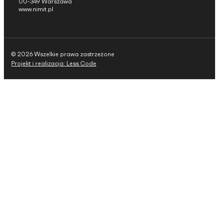
00-349 Warszawa
www.nimit.pl
© 2026 Wszelkie prawa zastrzeżone
Projekt i realizacja: Less Code