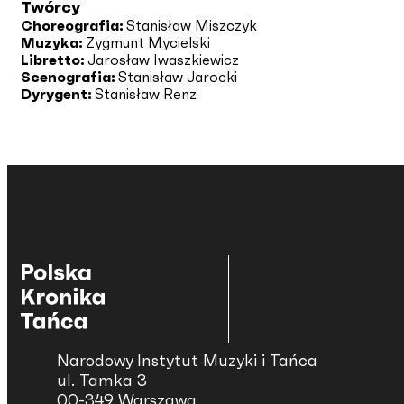
Twórcy
Choreografia:
Stanisław Miszczyk
Muzyka:
Zygmunt Mycielski
Libretto:
Jarosław Iwaszkiewicz
Scenografia:
Stanisław Jarocki
Dyrygent:
Stanisław Renz
Narodowy Instytut Muzyki i Tańca
ul. Tamka 3
00-349 Warszawa