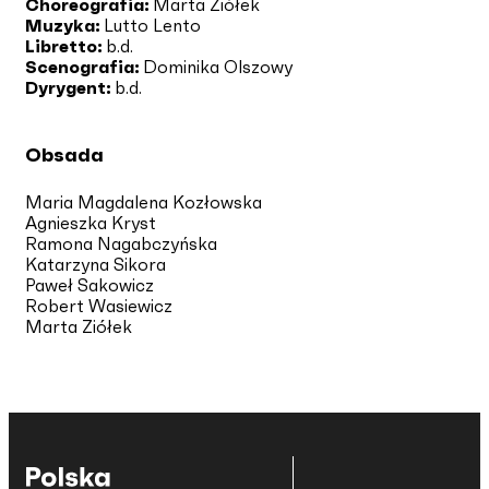
Choreografia:
Marta Ziółek
Muzyka:
Lutto Lento
Libretto:
b.d.
Scenografia:
Dominika Olszowy
Dyrygent:
b.d.
Obsada
Maria Magdalena Kozłowska
Agnieszka Kryst
Ramona Nagabczyńska
Katarzyna Sikora
Paweł Sakowicz
Robert Wasiewicz
Marta Ziółek