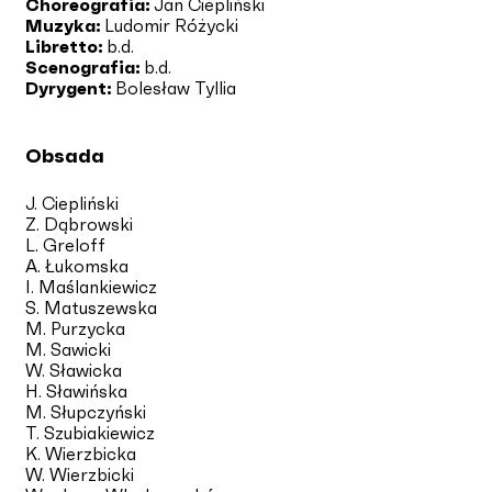
Choreografia:
Jan Ciepliński
Muzyka:
Ludomir Różycki
Libretto:
b.d.
Scenografia:
b.d.
Dyrygent:
Bolesław Tyllia
Obsada
J. Ciepliński
Z. Dąbrowski
L. Greloff
A. Łukomska
I. Maślankiewicz
S. Matuszewska
M. Purzycka
M. Sawicki
W. Sławicka
H. Sławińska
M. Słupczyński
T. Szubiakiewicz
K. Wierzbicka
W. Wierzbicki